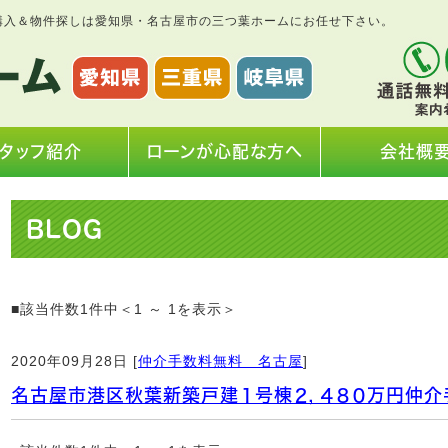
購入＆物件探しは愛知県・名古屋市の三つ葉ホームにお任せ下さい。
タッフ紹介
ローンが心配な方へ
会社概
BLOG
■該当件数1件中＜1 ～ 1を表示＞
2020年09月28日 [
仲介手数料無料 名古屋
]
名古屋市港区秋葉新築戸建１号棟２，４８０万円仲介