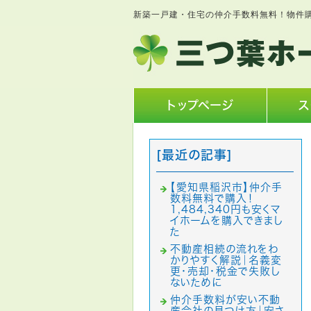
新築一戸建・住宅の仲介手数料無料！物件
トップページ
ス
[最近の記事]
【愛知県稲沢市】仲介手
数料無料で購入！
1,484,340円も安くマ
イホームを購入できまし
た
不動産相続の流れをわ
かりやすく解説｜名義変
更・売却・税金で失敗し
ないために
仲介手数料が安い不動
産会社の見つけ方｜安さ