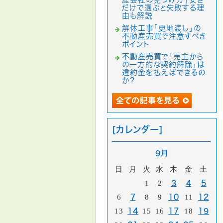
だけで選ぶと失敗する理
由も解説
解体工事「更地渡し」の
不動産売買で注意すべき
ポイント
不動産売買で「売主から
の一方的な契約解除」は
違約金を払えばできるの
か？
[カレンダー]
9月
日
月
火
水
木
金
土
1
2
3
4
5
6
7
8
9
10
11
12
13
14
15
16
17
18
19