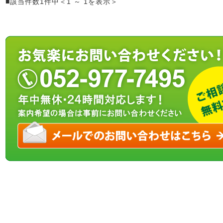
■該当件数1件中＜1 ～ 1を表示＞