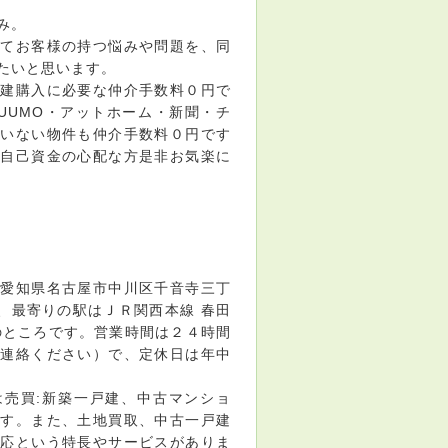
み。
してお客様の持つ悩みや問題を、同
たいと思います。
戸建購入に必要な仲介手数料０円で
UUMO・アットホーム・新聞・チ
ていない物件も仲介手数料０円です
・自己資金の心配な方是非お気楽に
は愛知県名古屋市中川区千音寺三丁
り、最寄りの駅はＪＲ関西本線 春田
分のところです。営業時間は２４時間
ご連絡ください）で、定休日は年中
は売買:新築一戸建、中古マンショ
です。また、土地買取、中古一戸建
対応という特長やサービスがありま