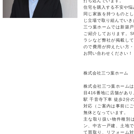
打ち込んでいます。
住宅を購入する不安や悩
同じ家族を持つものと
じ立場で取り組んでいき
三つ葉ホームでは新築
ご紹介しております。S
ラシなど弊社が掲載し
ので費用が抑えたい方
お問い合わせください！
株式会社三つ葉ホーム
株式会社三つ葉ホーム
目416番地に店舗があ
駅 千音寺下車 徒歩2
対応（ご案内は事前に
無休となっています。
主な取り扱い物件種別
ン、中古一戸建、土地
て買取り、リフォーム