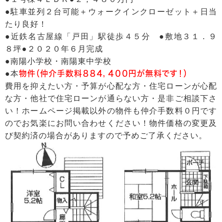
●駐車並列２台可能＋ウォークインクローゼット＋日当
たり良好！
●近鉄名古屋線「戸田」駅徒歩４５分 ●敷地３１．９
８坪●２０２０年６月完成
●南陽小学校・南陽東中学校
●本
物件（仲介手数料８８４，４００円が無料です！）
費用を抑えたい方・予算が心配な方・住宅ローンが心配
な方・他社で住宅ローンが通らない方・是非ご相談下さ
い！ホームページ掲載以外の物件も仲介手数料０円です
のでお気楽にお問い合わせください！物件価格の変更及
び契約済の場合がありますので予めご了承ください。