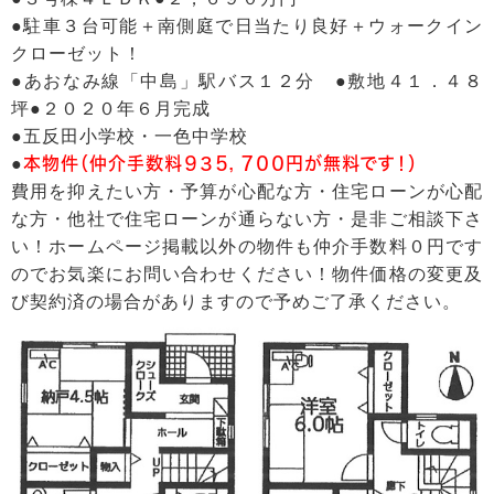
●駐車３台可能＋南側庭で日当たり良好＋ウォークイン
クローゼット！
●あおなみ線「中島」駅バス１２分 ●敷地４１．４８
坪●２０２０年６月完成
●五反田小学校・一色中学校
●
本物件（仲介手数料９３５，７００円が無料です！）
費用を抑えたい方・予算が心配な方・住宅ローンが心配
な方・他社で住宅ローンが通らない方・是非ご相談下さ
い！ホームページ掲載以外の物件も仲介手数料０円です
のでお気楽にお問い合わせください！物件価格の変更及
び契約済の場合がありますので予めご了承ください。