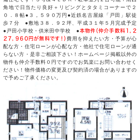
角地で日当たり良好＋リビングとタタミコーナーで２
０．８帖●３，５９０万円●近鉄名古屋線「戸田」駅徒
歩７分 ●敷地３８．９２坪、平成３１年５月完成予定
●戸田小学校・供米田中学校 ●
本物件（仲介手数料１，２
２７，９６０円が無料です！）
費用を抑えたい方・予算が心
配な方・住宅ローンが心配な方・他社で住宅ローンが通
らない方・是非ご相談下さい！ホームページ掲載以外の
物件も仲介手数料０円ですのでお気楽にお問い合わせく
ださい！物件価格の変更及び契約済の場合がありますの
で予めご了承ください。