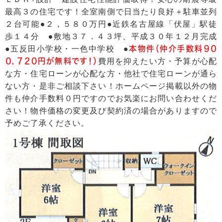
最高３の住宅です！全室南側で日当たり良好＋駐車並列
２台可能●２，５８０万円●近鉄名古屋線「伏屋」駅徒
歩１４分 ●敷地３７．４３坪、平成３０年１２月完成
●五反田小学校・一色中学校 ●
本物件（仲介手数料９０
０，７２０円が無料です！）
費用を抑えたい方・予算が心配
な方・住宅ローンが心配な方・他社で住宅ローンが通ら
ない方・是非ご相談下さい！ホームページ掲載以外の物
件も仲介手数料０円ですのでお気楽にお問い合わせくだ
さい！物件価格の変更及び契約済の場合がありますので
予めご了承ください。