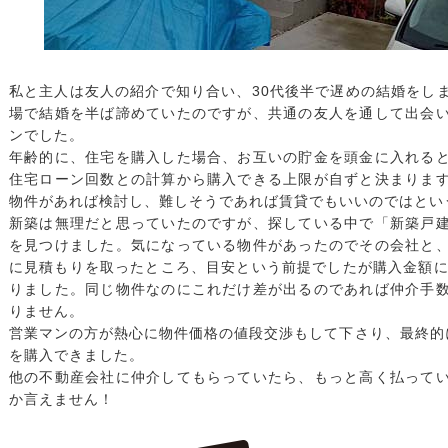
私と主人は友人の紹介で知り合い、30代後半で遅めの結婚をし
場で結婚を半ば諦めていたのですが、共通の友人を通して出会
ンでした。
年齢的に、住宅を購入した場合、お互いの貯金を頭金に入れる
住宅ローン回数との計算から購入できる上限が自ずと決まりま
物件があれば検討し、難しそうであれば賃貸でもいいのではとい
新築は無理だと思っていたのですが、探している中で「新築戸
を見つけました。気になっている物件があったのでその会社と
に見積もりを取ったところ、目安という前提でしたが購入金額に
りました。同じ物件なのにこれだけ差が出るのであれば仲介手
りません。
営業マンの方が熱心に物件価格の値段交渉もして下さり、最終的
を購入できました。
他の不動産会社に仲介してもらっていたら、もっと高く払って
か言えません！