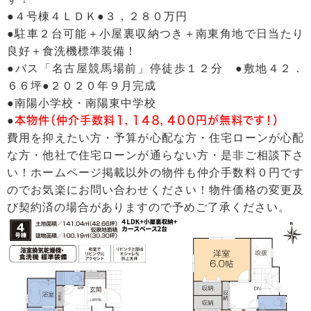
●４号棟４ＬＤＫ●３，２８０万円
●駐車２台可能＋小屋裏収納つき＋南東角地で日当たり
良好＋食洗機標準装備！
●バス「名古屋競馬場前」停徒歩１２分 ●敷地４２．
６６坪●２０２０年９月完成
●南陽小学校・南陽東中学校
●
本物件（仲介手数料１，１４８，４００円が無料です！）
費用を抑えたい方・予算が心配な方・住宅ローンが心配
な方・他社で住宅ローンが通らない方・是非ご相談下さ
い！ホームページ掲載以外の物件も仲介手数料０円です
のでお気楽にお問い合わせください！物件価格の変更及
び契約済の場合がありますので予めご了承ください。