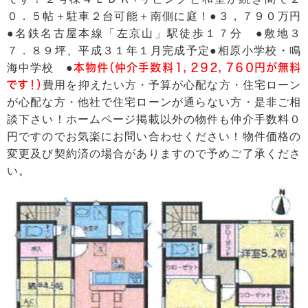
０．５帖＋駐車２台可能＋南側に庭！●３，７９０万円
●名鉄名古屋本線「左京山」駅徒歩１７分 ●敷地３
７．８９坪、平成３１年１月完成予定●相原小学校・鳴
海中学校 ●
本物件（仲介手数料１，２９２，７６０円が無料
です！）
費用を抑えたい方・予算が心配な方・住宅ローン
が心配な方・他社で住宅ローンが通らない方・是非ご相
談下さい！ホームページ掲載以外の物件も仲介手数料０
円ですのでお気楽にお問い合わせください！物件価格の
変更及び契約済の場合がありますので予めご了承くださ
い。