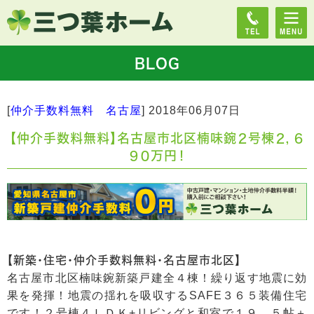
BLOG
[
仲介手数料無料 名古屋
]
2018年06月07日
【仲介手数料無料】名古屋市北区楠味鋺２号棟２，６
９０万円！
【新築・住宅・仲介手数料無料・名古屋市北区】
名古屋市北区楠味鋺新築戸建全４棟！繰り返す地震に効
果を発揮！地震の揺れを吸収するSAFE３６５装備住宅
です！２号棟４ＬＤＫ+リビングと和室で１９．５帖＋