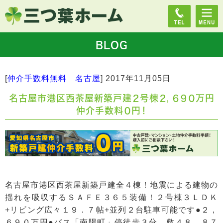
BLOG
[
仲介手数料無料 名古屋
]
2017年11月05日
名古屋市港区西茶屋新築戸建２号棟２，６９０万円
仲介手数料０円！
名古屋市港区西茶屋新築戸建全４棟！地震による建物の
揺れを吸収するＳＡＦＥ３６５装備！２号棟３ＬＤＫ
+リビング広々１９．７帖+並列２台駐車可能です●２，
６９０万円●バス「南陽町」停徒歩３分 敷４８．８７