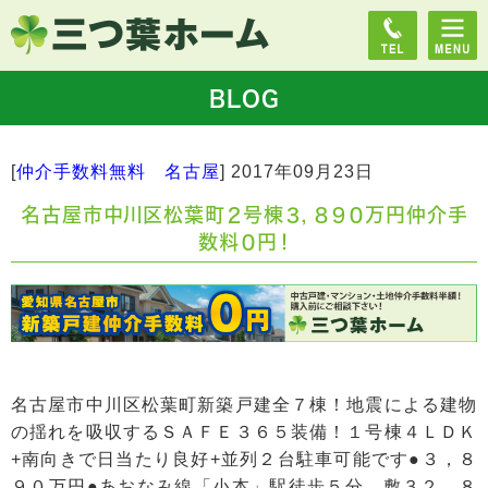
BLOG
[
仲介手数料無料 名古屋
]
2017年09月23日
名古屋市中川区松葉町２号棟３，８９０万円仲介手
数料０円！
名古屋市中川区松葉町新築戸建全７棟！地震による建物
の揺れを吸収するＳＡＦＥ３６５装備！１号棟４ＬＤＫ
+南向きで日当たり良好+並列２台駐車可能です●３，８
９０万円●あおなみ線「小本」駅徒歩５分 敷３２．８