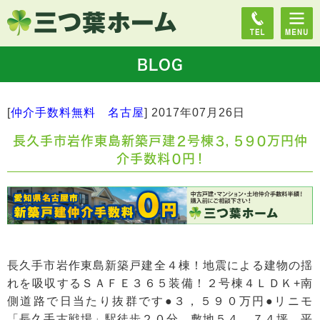
BLOG
[
仲介手数料無料 名古屋
]
2017年07月26日
長久手市岩作東島新築戸建２号棟３，５９０万円仲
介手数料０円！
長久手市岩作東島新築戸建全４棟！地震による建物の揺
れを吸収するＳＡＦＥ３６５装備！２号棟４ＬＤＫ+南
側道路で日当たり抜群です●３，５９０万円●リニモ
「長久手古戦場」駅徒歩２０分 敷地５４．７４坪、平