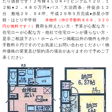
たり抜群です！２号棟４ＬＤＫ+リビング広々２０．１
２帖●２，４８０万円●バス「大治西条」停徒歩１２
分 敷地２９．９４坪、平成２９年５月完成●赤星小学
校・はとり中学校
本物件（仲介手数料８６８，３２０
円が無料です！）
費用を抑えたい方・予算が心配な方・
住宅ローが心配な方・他社で住宅ローンが通らない方・
是非ご相談下さい！ホームページ掲載以外の物件も仲介
手数料０円ですのでお気楽にお問い合わせください！物
件価格の変更及び契約済の場合がありますので予めご了
承ください