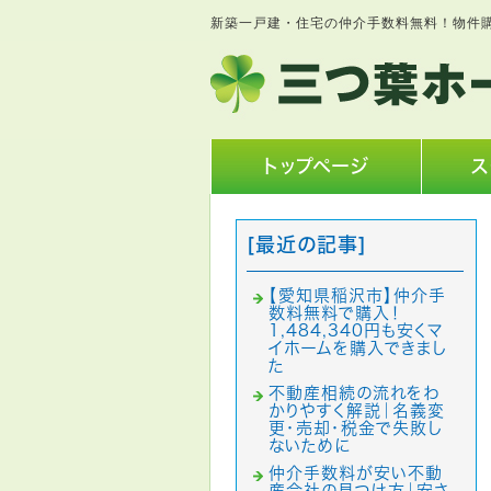
新築一戸建・住宅の仲介手数料無料！物件
トップページ
ス
[最近の記事]
【愛知県稲沢市】仲介手
数料無料で購入！
1,484,340円も安くマ
イホームを購入できまし
た
不動産相続の流れをわ
かりやすく解説｜名義変
更・売却・税金で失敗し
ないために
仲介手数料が安い不動
産会社の見つけ方｜安さ