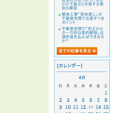
だけで選ぶと失敗する理
由も解説
解体工事「更地渡し」の
不動産売買で注意すべき
ポイント
不動産売買で「売主から
の一方的な契約解除」は
違約金を払えばできるの
か？
[カレンダー]
4月
日
月
火
水
木
金
土
1
2
3
4
5
6
7
8
9
10
11
12
13
14
15