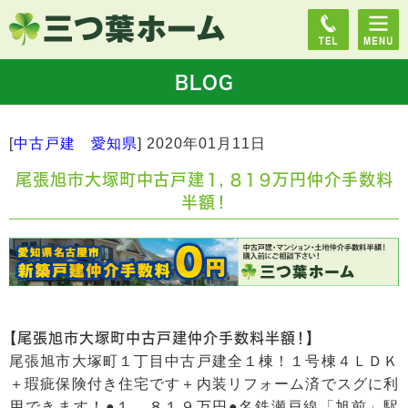
BLOG
[
中古戸建 愛知県
]
2020年01月11日
尾張旭市大塚町中古戸建１，８１９万円仲介手数料
半額！
【尾張旭市大塚町中古戸建仲介手数料半額！】
尾張旭市大塚町１丁目中古戸建全１棟！１号棟４ＬＤＫ
＋瑕疵保険付き住宅です＋内装リフォーム済でスグに利
用できます！●１，８１９万円●名鉄瀬戸線「旭前」駅