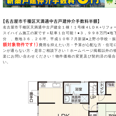
【名古屋市千種区天満通中古戸建仲介手数料半額】
名古屋市千種区天満通中古戸建全１棟！１号棟４LＤＫ+リフォ
スイハイム施工の家です＋駐車１台可能！●３，９９８万円●地
分 、敷地３６．２６坪、平成１０年７月新築●上野小学校・振
額対象物件です！）
費用を抑えたい方・予算が心配な方・住宅
ンが通らない方・是非ご相談下さい！ホームページ掲載以外の
楽にお問い合わせください！物件価格の変更及び契約済の場合
い。