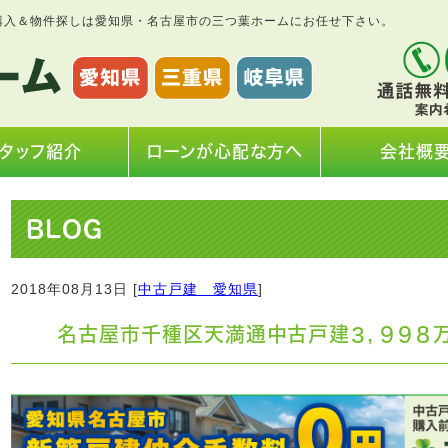
購入＆物件探しは愛知県・名古屋市の三つ葉ホームにお任せ下さい。
タッフ紹介
ローンが心配な方へ
会社概
BLOG
2018年08月13日 [
中古戸建 愛知県
]
名古屋市千種区天満通中古戸建３，９９８