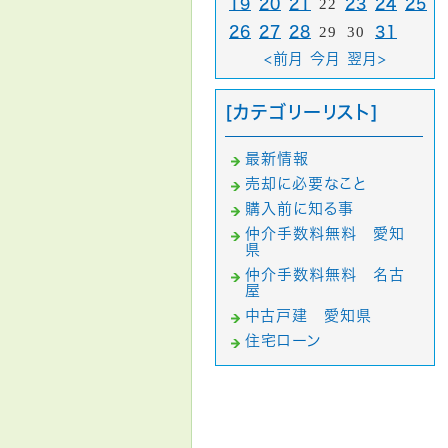
19
20
21
22
23
24
25
26
27
28
29
30
31
<前月
今月
翌月>
[カテゴリーリスト]
最新情報
売却に必要なこと
購入前に知る事
仲介手数料無料 愛知
県
仲介手数料無料 名古
屋
中古戸建 愛知県
住宅ローン