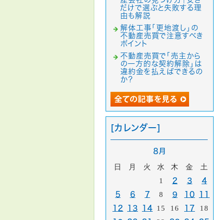
だけで選ぶと失敗する理
由も解説
解体工事「更地渡し」の
不動産売買で注意すべき
ポイント
不動産売買で「売主から
の一方的な契約解除」は
違約金を払えばできるの
か？
[カレンダー]
8月
日
月
火
水
木
金
土
1
2
3
4
5
6
7
8
9
10
11
12
13
14
15
16
17
18