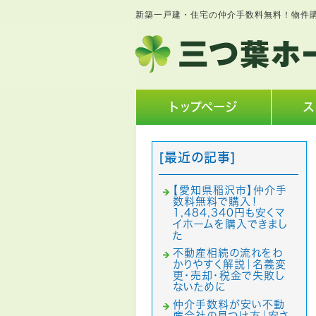
新築一戸建・住宅の仲介手数料無料！物件
トップページ
ス
[最近の記事]
【愛知県稲沢市】仲介手
数料無料で購入！
1,484,340円も安くマ
イホームを購入できまし
た
不動産相続の流れをわ
かりやすく解説｜名義変
更・売却・税金で失敗し
ないために
仲介手数料が安い不動
産会社の見つけ方｜安さ