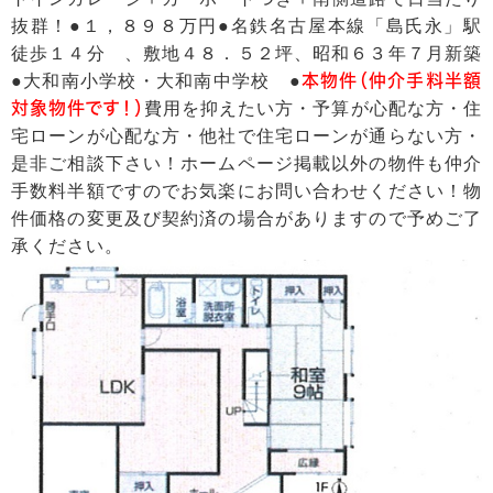
抜群！●１，８９８万円●名鉄名古屋本線「島氏永」駅
徒歩１４分 、敷地４８．５２坪、昭和６３年７月新築
●大和南小学校・大和南中学校 ●
本物件（仲介手料半額
対象物件です！）
費用を抑えたい方・予算が心配な方・住
宅ローンが心配な方・他社で住宅ローンが通らない方・
是非ご相談下さい！ホームページ掲載以外の物件も仲介
手数料半額ですのでお気楽にお問い合わせください！物
件価格の変更及び契約済の場合がありますので予めご了
承ください。