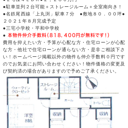
●駐車並列２台可能＋ストレージルーム＋全室南向き！
●名鉄尾西線「上丸渕」駅車７分 ●敷地８０．００坪●
２０２１年８月完成予定
●三宅小学校・平和中学校
●
本物件仲介手数料（８１８，４００円が無料です！）
費用を抑えたい方・予算が心配な方・住宅ローンが心配
な方・他社で住宅ローンが通らない方・是非ご相談下さ
い！ホームページ掲載以外の物件も仲介手数料０円です
のでお気楽にお問い合わせください！物件価格の変更及
び契約済の場合がありますので予めご了承ください。