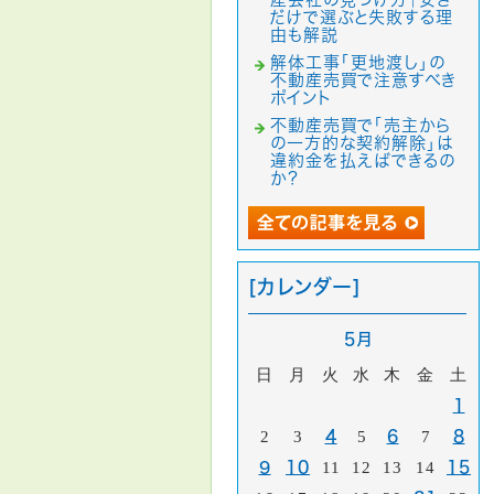
だけで選ぶと失敗する理
由も解説
解体工事「更地渡し」の
不動産売買で注意すべき
ポイント
不動産売買で「売主から
の一方的な契約解除」は
違約金を払えばできるの
か？
[カレンダー]
5月
日
月
火
水
木
金
土
1
2
3
4
5
6
7
8
9
10
11
12
13
14
15