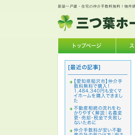
新築一戸建・住宅の仲介手数料無料！物件
トップページ
ス
[最近の記事]
【愛知県稲沢市】仲介手
数料無料で購入！
1,484,340円も安くマ
イホームを購入できまし
た
不動産相続の流れをわ
かりやすく解説｜名義変
更・売却・税金で失敗し
ないために
仲介手数料が安い不動
産会社の見つけ方｜安さ