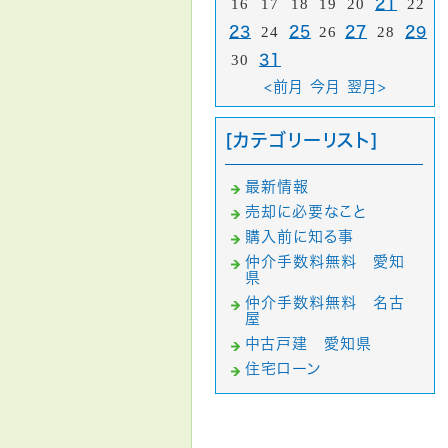
16
17
18
19
20
21
22
23
24
25
26
27
28
29
30
31
<前月
今月
翌月>
[カテゴリーリスト]
最新情報
売却に必要なこと
購入前に知る事
仲介手数料無料 愛知
県
仲介手数料無料 名古
屋
中古戸建 愛知県
住宅ローン