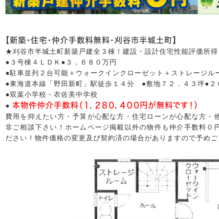
【新築・住宅・仲介手数料無料・刈谷市半城土町】
★刈谷市半城土町新築戸建全３棟！建設・設計住宅性能評価所得
●３号棟４ＬＤＫ●３，６８０万円
●駐車並列２台可能＋ウォークインクローゼット＋ストレージル
●東海道本線「野田新町」駅徒歩１４分 ●敷地７２．４３坪●２
●双葉小学校・衣佐美中学校
本物件仲介手数料（１，２８０，４００円が無料です！）
●
費用を抑えたい方・予算が心配な方・住宅ローンが心配な方・
非ご相談下さい！ホームページ掲載以外の物件も仲介手数料０
ださい！物件価格の変更及び契約済の場合がありますので予めご