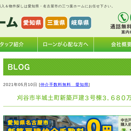
購入＆物件探しは愛知県・名古屋市の三つ葉ホームにお任せ下さい。
タッフ紹介
ローンが心配な方へ
会社概
BLOG
2021年05月10日 [
仲介手数料無料 愛知県
]
刈谷市半城土町新築戸建３号棟３，６８０