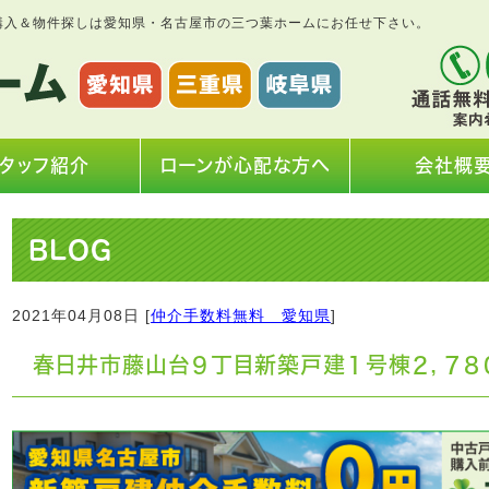
購入＆物件探しは愛知県・名古屋市の三つ葉ホームにお任せ下さい。
タッフ紹介
ローンが心配な方へ
会社概
BLOG
2021年04月08日 [
仲介手数料無料 愛知県
]
春日井市藤山台９丁目新築戸建１号棟２，７８