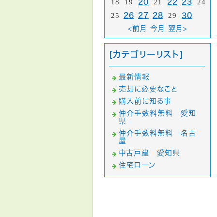
18
19
20
21
22
23
24
25
26
27
28
29
30
<前月
今月
翌月>
[カテゴリーリスト]
最新情報
売却に必要なこと
購入前に知る事
仲介手数料無料 愛知
県
仲介手数料無料 名古
屋
中古戸建 愛知県
住宅ローン