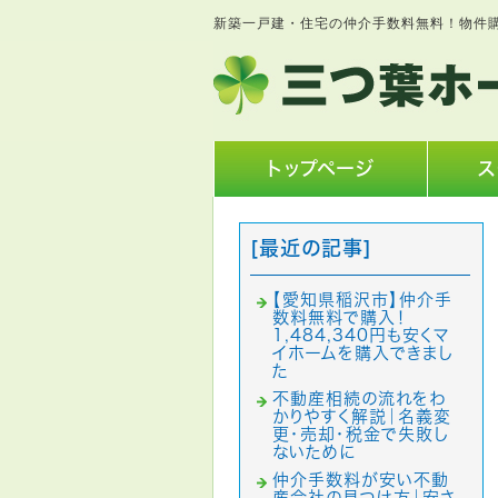
新築一戸建・住宅の仲介手数料無料！物件
トップページ
ス
[最近の記事]
【愛知県稲沢市】仲介手
数料無料で購入！
1,484,340円も安くマ
イホームを購入できまし
た
不動産相続の流れをわ
かりやすく解説｜名義変
更・売却・税金で失敗し
ないために
仲介手数料が安い不動
産会社の見つけ方｜安さ