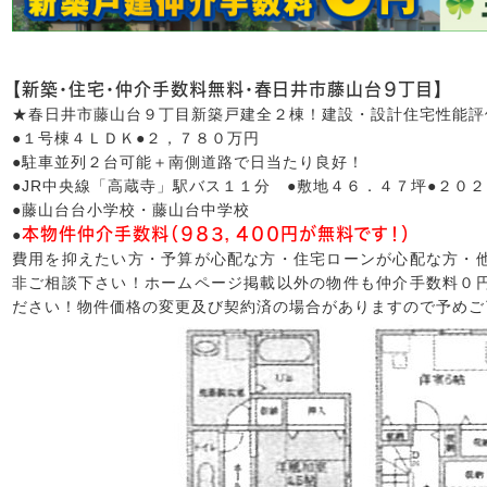
【新築・住宅・仲介手数料無料・春日井市藤山台９丁目】
★春日井市藤山台９丁目新築戸建全２棟！建設・設計住宅性能評
●１号棟４ＬＤＫ●２，７８０万円
●駐車並列２台可能＋南側道路で日当たり良好！
●JR中央線「高蔵寺」駅バス１１分 ●敷地４６．４７坪●２０
●藤山台台小学校・藤山台中学校
本物件仲介手数料（９８３，４００円が無料です！）
●
費用を抑えたい方・予算が心配な方・住宅ローンが心配な方・
非ご相談下さい！ホームページ掲載以外の物件も仲介手数料０
ださい！物件価格の変更及び契約済の場合がありますので予めご