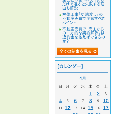
だけで選ぶと失敗する理
由も解説
解体工事「更地渡し」の
不動産売買で注意すべき
ポイント
不動産売買で「売主から
の一方的な契約解除」は
違約金を払えばできるの
か？
[カレンダー]
4月
日
月
火
水
木
金
土
1
2
3
4
5
6
7
8
9
10
11
12
13
14
15
16
17