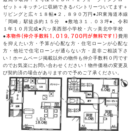
ゼット＋キッチンに収納できるバントリーついてます＋
リビングと広々１８帖●２，８９０万円●JR東海道本線
「岡崎」駅徒歩約１５分 ●敷地３１．０３坪●、令和
１年１０月完成●六ッ美西部小学校・六ッ美北中学校
●
本物件（仲介手数料１，０１９，７００円が無料です！）
費用
を抑えたい方・予算が心配な方・住宅ローンが心配な
方・他社で住宅ローンが通らない方・是非ご相談下さ
い！ホームページ掲載以外の物件も仲介手数料０円です
のでお気楽にお問い合わせください！物件価格の変更及
び契約済の場合がありますので予めご了承ください。