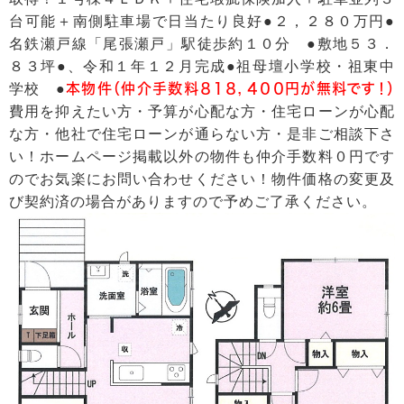
台可能＋南側駐車場で日当たり良好●２，２８０万円●
名鉄瀬戸線「尾張瀬戸」駅徒歩約１０分 ●敷地５３．
８３坪●、令和１年１２月完成●祖母壇小学校・祖東中
学校 ●
本物件（仲介手数料８１８，４００円が無料です！）
費用を抑えたい方・予算が心配な方・住宅ローンが心配
な方・他社で住宅ローンが通らない方・是非ご相談下さ
い！ホームページ掲載以外の物件も仲介手数料０円です
のでお気楽にお問い合わせください！物件価格の変更及
び契約済の場合がありますので予めご了承ください。