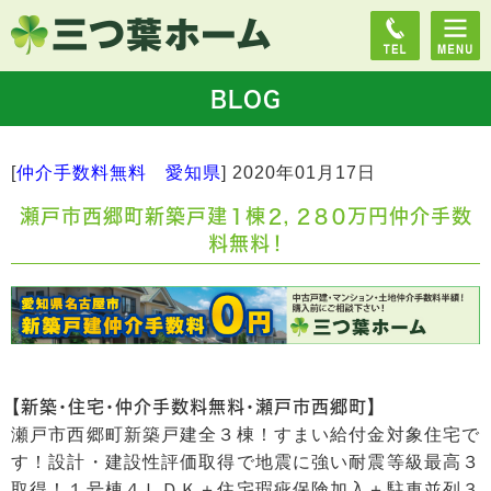
BLOG
[
仲介手数料無料 愛知県
]
2020年01月17日
瀬戸市西郷町新築戸建１棟２，２８０万円仲介手数
料無料！
【新築・住宅・仲介手数料無料・瀬戸市西郷町】
瀬戸市西郷町新築戸建全３棟！すまい給付金対象住宅で
す！設計・建設性評価取得で地震に強い耐震等級最高３
取得！１号棟４ＬＤＫ＋住宅瑕疵保険加入＋駐車並列３