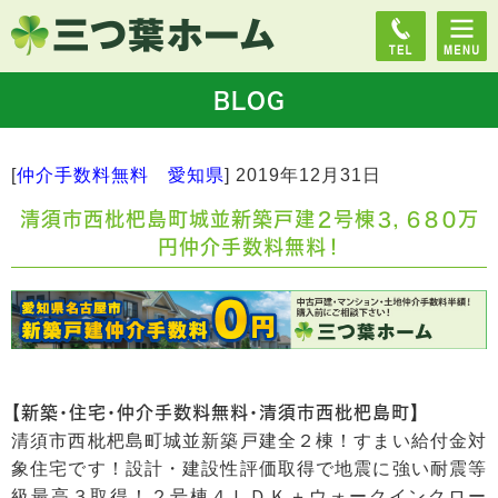
BLOG
[
仲介手数料無料 愛知県
]
2019年12月31日
清須市西枇杷島町城並新築戸建２号棟３，６８０万
円仲介手数料無料！
【新築・住宅・仲介手数料無料・清須市西枇杷島町】
清須市西枇杷島町城並新築戸建全２棟！すまい給付金対
象住宅です！設計・建設性評価取得で地震に強い耐震等
級最高３取得！２号棟４ＬＤＫ＋ウォークインクロー