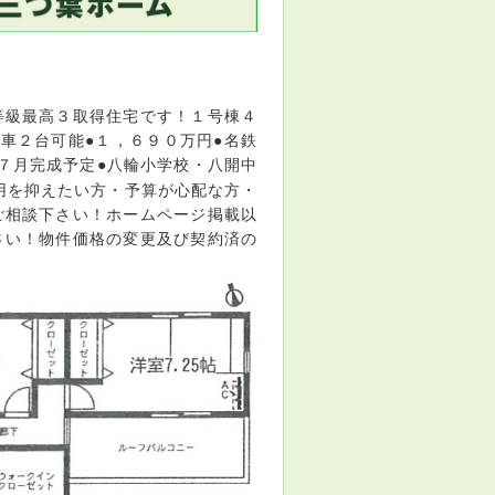
等級最高３取得住宅です！１号棟４
車２台可能●１，６９０万円●名鉄
７月完成予定●八輪小学校・八開中
用を抑えたい方・予算が心配な方・
ご相談下さい！ホームページ掲載以
さい！物件価格の変更及び契約済の