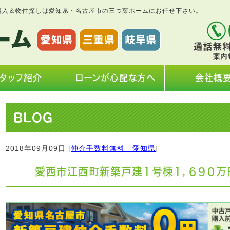
購入＆物件探しは愛知県・名古屋市の三つ葉ホームにお任せ下さい。
タッフ紹介
ローンが心配な方へ
会社概
BLOG
2018年09月09日 [
仲介手数料無料 愛知県
]
愛西市江西町新築戸建１号棟１，６９０万