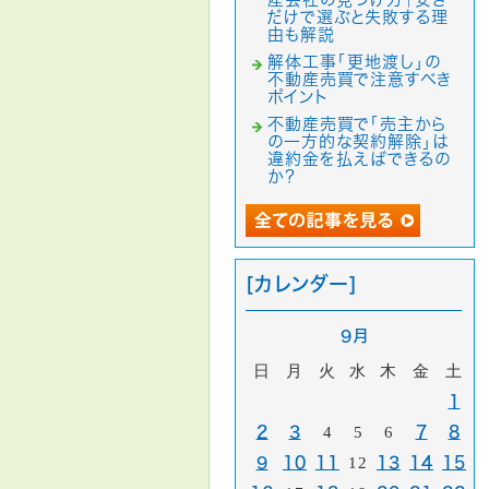
だけで選ぶと失敗する理
由も解説
解体工事「更地渡し」の
不動産売買で注意すべき
ポイント
不動産売買で「売主から
の一方的な契約解除」は
違約金を払えばできるの
か？
[カレンダー]
9月
日
月
火
水
木
金
土
1
2
3
4
5
6
7
8
9
10
11
12
13
14
15