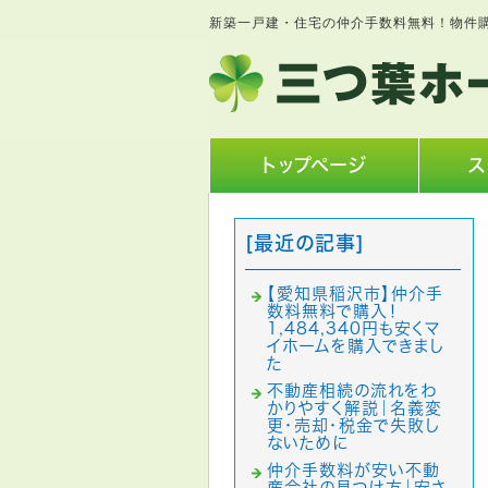
新築一戸建・住宅の仲介手数料無料！物件
トップページ
ス
[最近の記事]
【愛知県稲沢市】仲介手
数料無料で購入！
1,484,340円も安くマ
イホームを購入できまし
た
不動産相続の流れをわ
かりやすく解説｜名義変
更・売却・税金で失敗し
ないために
仲介手数料が安い不動
産会社の見つけ方｜安さ