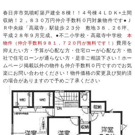
春日井市気噴町築戸建全８棟！！４号棟４ＬＤＫ+土間
収納！２，８３０万円仲介手数料０円対象物件です●Ｊ
Ｒ中央線「高蔵寺」駅徒歩２３分 敷地３８．２６坪、
平成２８年９月完成。●不二小学校・高蔵寺中学校
本
物件（仲介手数料９８１，７２０円が無料です！）
費用を
抑えたい方・予算が心配な方・住宅ローが心配な方・他
社で住宅ローンが通らない方・是非ご相談下さい！ホー
ムページ掲載以外の物件も仲介手数料０円ですのでお気
楽にお問い合わせください！物件価格の変更及び契約済
の場合がありますので予めご了承ください