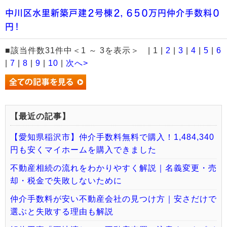
中川区水里新築戸建２号棟２，６５０万円仲介手数料０
円！
■該当件数31件中＜1 ～ 3を表示＞ | 1 |
2
|
3
|
4
|
5
|
6
|
7
|
8
|
9
|
10
|
次へ>
【最近の記事】
【愛知県稲沢市】仲介手数料無料で購入！1,484,340
円も安くマイホームを購入できました
不動産相続の流れをわかりやすく解説｜名義変更・売
却・税金で失敗しないために
仲介手数料が安い不動産会社の見つけ方｜安さだけで
選ぶと失敗する理由も解説