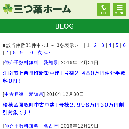
BLOG
■該当件数31件中＜1 ～ 3を表示＞ | 1 |
2
|
3
|
4
|
5
|
6
|
7
|
8
|
9
|
10
|
次へ>
[
仲介手数料無料 愛知県
]
2016年12月31日
江南市上奈良町新築戸建１号棟２，４８０万円仲介手数
料０円！
[
中古戸建 愛知県
]
2016年12月30日
瑞穂区関取町中古戸建１号棟２，９９８万円３０万円割
引対象です！
[
仲介手数料無料 名古屋
]
2016年12月29日