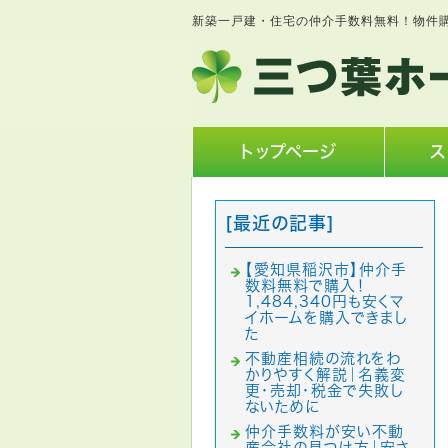
新築一戸建・住宅の仲介手数料無料！物件
トップページ
ス
[最近の記事]
【愛知県稲沢市】仲介手
数料無料で購入！
1,484,340円も安くマ
イホームを購入できまし
た
不動産相続の流れをわ
かりやすく解説｜名義変
更・売却・税金で失敗し
ないために
仲介手数料が安い不動
産会社の見つけ方｜安さ