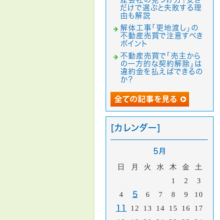
だけで選ぶと失敗する理
由も解説
解体工事「更地渡し」の
不動産売買で注意すべき
ポイント
不動産売買で「売主から
の一方的な契約解除」は
違約金を払えばできるの
か？
[カレンダー]
5月
日
月
火
水
木
金
土
1
2
3
4
5
6
7
8
9
10
11
12
13
14
15
16
17