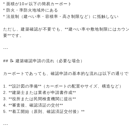
* 面積が10㎡以下の簡易カーポート
* 防火・準防火地域外にある
* 法規制（建ぺい率・容積率・高さ制限など）に抵触しない
ただし、建築確認が不要でも、**建ぺい率や敷地制限にはカウ
要**です。
---
## 📝 建築確認申請の流れ（必要な場合）
カーポートであっても、確認申請の基本的な流れは以下の通りで
1. **設計図の準備**（カーポートの配置やサイズ、構造など）
2. **建築士または業者が申請書作成**
3. **役所または民間検査機関に提出**
4. **審査後、確認済証の交付**
5. **着工開始（原則、確認済証交付後）**
---