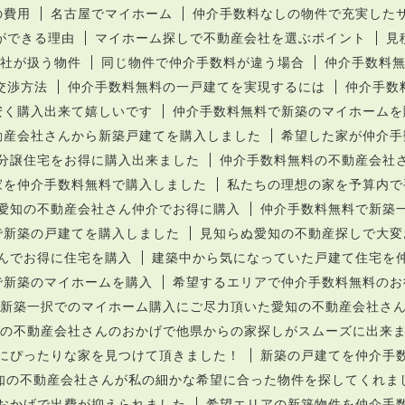
の費用
名古屋でマイホーム
仲介手数料なしの物件で充実した
ができる理由
マイホーム探しで不動産会社を選ぶポイント
見
社が扱う物件
同じ物件で仲介手数料が違う場合
仲介手数料
交渉方法
仲介手数料無料の一戸建てを実現するには
仲介手数
安く購入出来て嬉しいです
仲介手数料無料で新築のマイホームを
動産会社さんから新築戸建てを購入しました
希望した家が仲介手
分譲住宅をお得に購入出来ました
仲介手数料無料の不動産会社
家を仲介手数料無料で購入しました
私たちの理想の家を予算内で
愛知の不動産会社さん仲介でお得に購入
仲介手数料無料で新築
で新築の戸建てを購入しました
見知らぬ愛知の不動産探しで大変
んでお得に住宅を購入
建築中から気になっていた戸建て住宅を
で新築のマイホームを購入
希望するエリアで仲介手数料無料のお
新築一択でのマイホーム購入にご尽力頂いた愛知の不動産会社さ
の不動産会社さんのおかげで他県からの家探しがスムーズに出来
にぴったりな家を見つけて頂きました！
新築の戸建てを仲介手
知の不動産会社さんが私の細かな希望に合った物件を探してくれま
おかげで出費が抑えられました
希望エリアの新築物件を仲介手