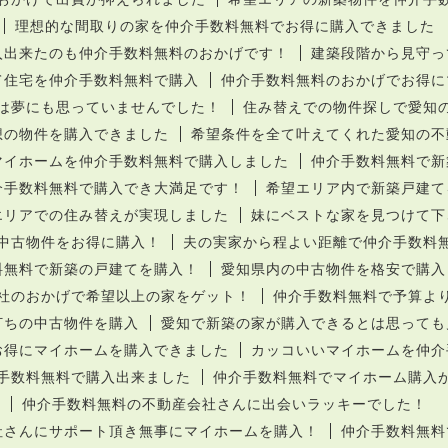
理想的な間取りの家を仲介手数料無料でお得に購入できました
入出来たのも仲介手数料無料のおかげです！
建築段階から見守っ
て住宅を仲介手数料無料で購入
仲介手数料無料のおかげでお得に
は夢にも思っていませんでした！
住み替えでの物件探しで愛知
想の物件を購入できました
希望条件を全て叶えてくれた愛知の不
マイホームを仲介手数料無料で購入しました
仲介手数料無料で新
介手数料無料で購入でき大満足です！
希望エリア内で新築戸建て
エリアでの住み替えが実現しました
妹にベストな家を見つけて下
中古物件をお得に購入！
夫の実家から程よい距離で仲介手数料
料無料で新築の戸建てを購入！
愛知県内の中古物件を格安で購入
社のおかげで希望以上の家をゲット！
仲介手数料無料で予算よ
打ちの中古物件を購入
愛知で新築の家が購入できるとは思っても
お得にマイホームを購入できました
カッコいいマイホームを仲介
手数料無料で購入出来ました
仲介手数料無料でマイホーム購入
仲介手数料無料の不動産会社さんに出会いラッキーでした！
社さんにサポート頂き無事にマイホームを購入！
仲介手数料無料