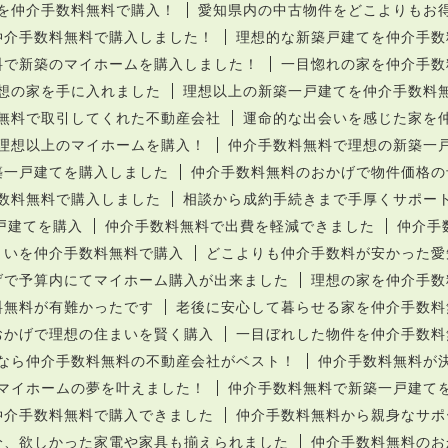
を仲介手数料無料で購入！
愛知県内の中古物件をどこよりもお
仲介手数料無料で購入しました！
理想的な新築戸建てを仲介手数
料で新築のマイホームを購入しました！
一目惚れの家を仲介手数
想の家を手に入れました
理想以上の新築一戸建てを仲介手数料
無料で取引してくれた不動産会社
運命的な出会いを感じた家を
理想以上のマイホームを購入！
仲介手数料無料で理想の新築一
築一戸建てを購入しました
仲介手数料無料のおかげで物件価格の
数料無料で購入しました
相談から成約手続きまで手厚くサポー
戸建てを購入
仲介手数料無料で出費を軽減できました
仲介手
まいを仲介手数料無料で購入
どこよりも仲介手数料が安かった愛
げで予算内にてマイホーム購入が出来ました
理想の家を仲介手数
料無料が有難かったです
老後に安心して暮らせる家を仲介手数料
おかげで理想の住まいを賢く購入
一目ぼれした物件を仲介手数料
なら仲介手数料無料の不動産会社がベスト！
仲介手数料無料が
マイホームの夢を叶えました！
仲介手数料無料で新築一戸建て
仲介手数料無料で購入できました
仲介手数料無料から親身なサポ
分、欲しかった家電や家具も揃えられました
仲介手数料無料のお